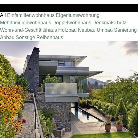
Filtered
All
Einfamilienwohnhaus
Eigentumswohnung
Mehrfamilienwohnhaus
Doppelwohnhaus
Denkmalschutz
Wohn-und-Geschäftshaus
Holzbau
Neubau
Umbau
Sanierung
Anbau
Sonstige
Reihenhaus